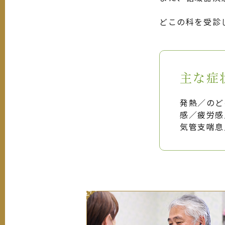
どこの科を受診
主な症
発熱／のど
感／疲労感
気管支喘息