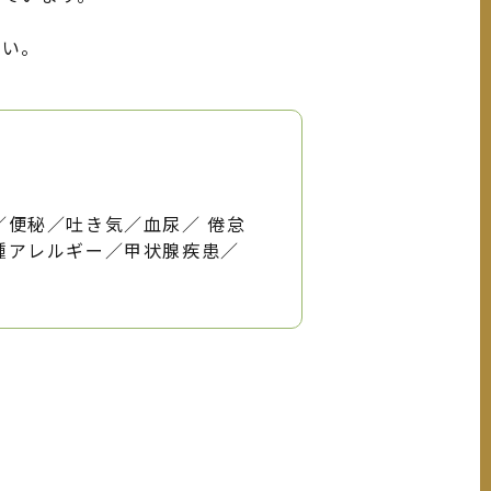
さい。
便秘／吐き気／血尿／ 倦怠
種アレルギー／甲状腺疾患／